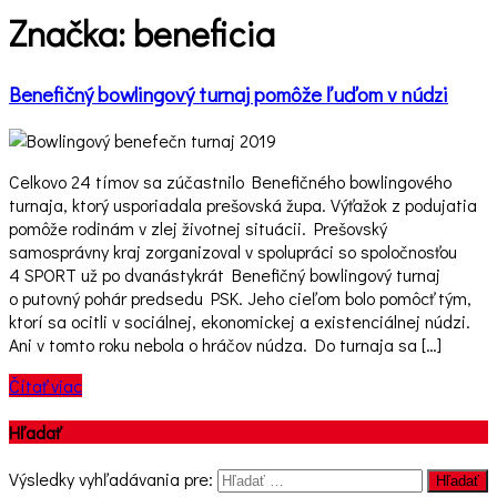
Značka:
beneficia
Benefičný bowlingový turnaj pomôže ľuďom v núdzi
Celkovo 24 tímov sa zúčastnilo Benefičného bowlingového
turnaja, ktorý usporiadala prešovská župa. Výťažok z podujatia
pomôže rodinám v zlej životnej situácii. Prešovský
samosprávny kraj zorganizoval v spolupráci so spoločnosťou
4 SPORT už po dvanástykrát Benefičný bowlingový turnaj
o putovný pohár predsedu PSK. Jeho cieľom bolo pomôcť tým,
ktorí sa ocitli v sociálnej, ekonomickej a existenciálnej núdzi.
Ani v tomto roku nebola o hráčov núdza. Do turnaja sa […]
Čítať viac
Hľadať
Výsledky vyhľadávania pre:
Hľadať