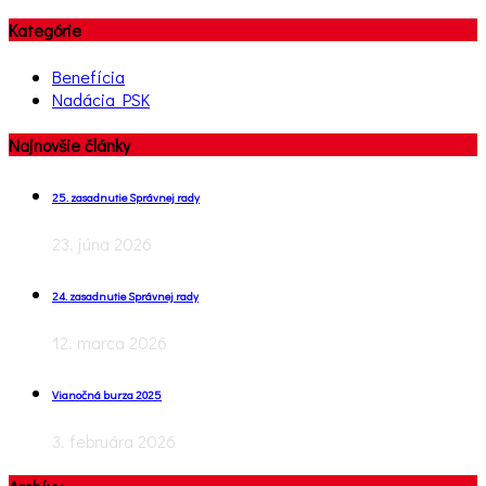
Kategórie
Benefícia
Nadácia PSK
Najnovšie články
25. zasadnutie Správnej rady
23. júna 2026
24. zasadnutie Správnej rady
12. marca 2026
Vianočná burza 2025
3. februára 2026