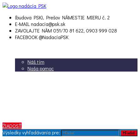
(budova PSK), Prešov
NÁMESTIE MIERU č. 2
E-MAIL
nadacia@psk.sk
ZAVOLAJTE NÁM
051/70 81 622, 0903 999 028
FACEBOOK
@NadaciaPSK
ÚVOD
O nás
Náš tím
Naša pomoc
Potrebujem pomoc
Chcem pomôcť
Aktuality
Kontakt
Dokumenty
2% z dane
Krízový fond
ŽIADOSŤ
Výsledky vyhľadávania pre:
Hľadať