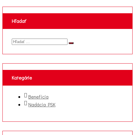
Hľadať
Výsledky
Hľadať
vyhľadávania
pre:
Kategórie
Benefícia
Nadácia PSK