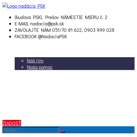
(budova PSK), Prešov
NÁMESTIE MIERU č. 2
E-MAIL
nadacia@psk.sk
ZAVOLAJTE NÁM
051/70 81 622, 0903 999 028
FACEBOOK
@NadaciaPSK
ÚVOD
O nás
Náš tím
Naša pomoc
Potrebujem pomoc
Chcem pomôcť
Aktuality
Kontakt
Dokumenty
2% z dane
Krízový fond
ŽIADOSŤ
Výsledky
Hľadať
vyhľadávania