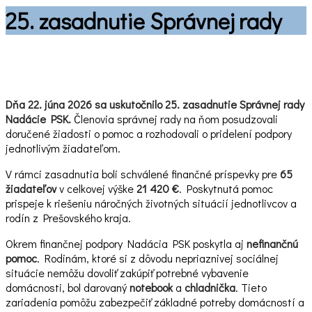
pre:
25. zasadnutie Správnej rady
Dňa 22. júna 2026 sa uskutočnilo 25. zasadnutie Správnej rady
Nadácie PSK.
Členovia správnej rady na ňom posudzovali
doručené žiadosti o pomoc a rozhodovali o pridelení podpory
jednotlivým žiadateľom.
V rámci zasadnutia boli schválené finančné príspevky pre
65
žiadateľov
v celkovej výške
21 420 €
. Poskytnutá pomoc
prispeje k riešeniu náročných životných situácií jednotlivcov a
rodín z Prešovského kraja.
Okrem finančnej podpory Nadácia PSK poskytla aj
nefinančnú
pomoc
. Rodinám, ktoré si z dôvodu nepriaznivej sociálnej
situácie nemôžu dovoliť zakúpiť potrebné vybavenie
domácnosti, bol darovaný
notebook
a
chladnička
. Tieto
zariadenia pomôžu zabezpečiť základné potreby domácností a