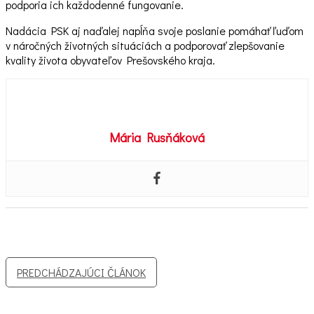
podporia ich každodenné fungovanie.
Nadácia PSK aj naďalej napĺňa svoje poslanie pomáhať ľuďom
v náročných životných situáciách a podporovať zlepšovanie
kvality života obyvateľov Prešovského kraja.
Mária Rusňáková
Navigácia
PREDCHÁDZAJÚCI ČLÁNOK
v
článku