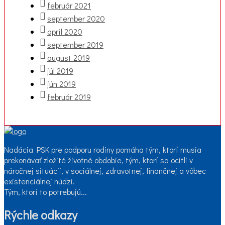
február 2021
september 2020
apríl 2020
september 2019
august 2019
júl 2019
jún 2019
február 2019
Nadácia PSK pre podporu rodiny pomáha tým, ktorí musia
prekonávať zložité životné obdobie, tým, ktorí sa ocitli v
náročnej situácii, v sociálnej, zdravotnej, finančnej a vôbec
existenciálnej núdzi.
Tým, ktorí to potrebujú...
Rýchle odkazy