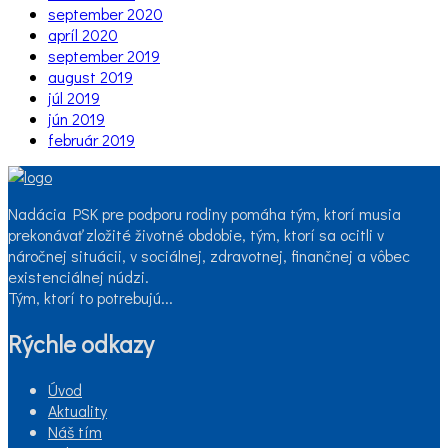
september 2020
apríl 2020
september 2019
august 2019
júl 2019
jún 2019
február 2019
Nadácia PSK pre podporu rodiny pomáha tým, ktorí musia
prekonávať zložité životné obdobie, tým, ktorí sa ocitli v
náročnej situácii, v sociálnej, zdravotnej, finančnej a vôbec
existenciálnej núdzi.
Tým, ktorí to potrebujú...
Rýchle odkazy
Úvod
Aktuality
Náš tím