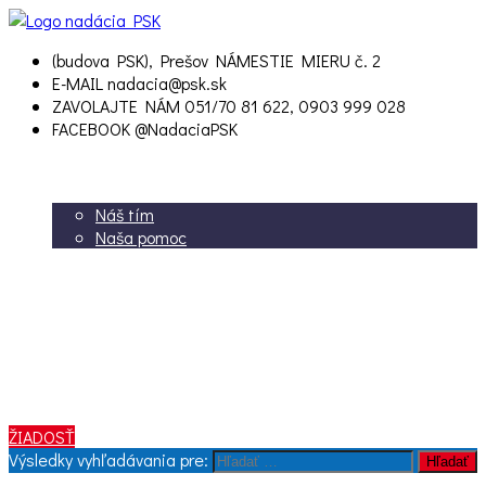
(budova PSK), Prešov
NÁMESTIE MIERU č. 2
E-MAIL
nadacia@psk.sk
ZAVOLAJTE NÁM
051/70 81 622, 0903 999 028
FACEBOOK
@NadaciaPSK
ÚVOD
O nás
Náš tím
Naša pomoc
Potrebujem pomoc
Chcem pomôcť
Aktuality
Kontakt
Dokumenty
2% z dane
Krízový fond
ŽIADOSŤ
Výsledky vyhľadávania pre:
Hľadať