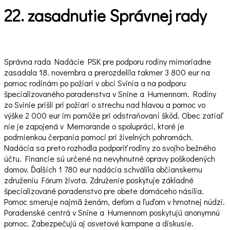
22. zasadnutie Správnej rady
Správna rada Nadácie PSK pre podporu rodiny mimoriadne
zasadala 18. novembra a prerozdelila takmer 3 800 eur na
pomoc rodinám po požiari v obci Svinia a na podporu
špecializovaného poradenstva v Snine a Humennom. Rodiny
zo Svinie prišli pri požiari o strechu nad hlavou a pomoc vo
výške 2 000 eur im pomôže pri odstraňovaní škôd. Obec zatiaľ
nie je zapojená v Memorande o spolupráci, ktoré je
podmienkou čerpania pomoci pri živelných pohromách.
Nadácia sa preto rozhodla podporiť rodiny zo svojho bežného
účtu. Financie sú určené na nevyhnutné opravy poškodených
domov. Ďalších 1 780 eur nadácia schválila občianskemu
združeniu Fórum života. Združenie poskytuje základné
špecializované poradenstvo pre obete domáceho násilia.
Pomoc smeruje najmä ženám, deťom a ľuďom v hmotnej núdzi.
Poradenské centrá v Snine a Humennom poskytujú anonymnú
pomoc. Zabezpečujú aj osvetové kampane a diskusie.