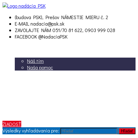
(budova PSK), Prešov
NÁMESTIE MIERU č. 2
E-MAIL
nadacia@psk.sk
ZAVOLAJTE NÁM
051/70 81 622, 0903 999 028
FACEBOOK
@NadaciaPSK
ÚVOD
O nás
Náš tím
Naša pomoc
Potrebujem pomoc
Chcem pomôcť
Aktuality
Kontakt
Dokumenty
2% z dane
Krízový fond
ŽIADOSŤ
Výsledky vyhľadávania pre:
Hľadať