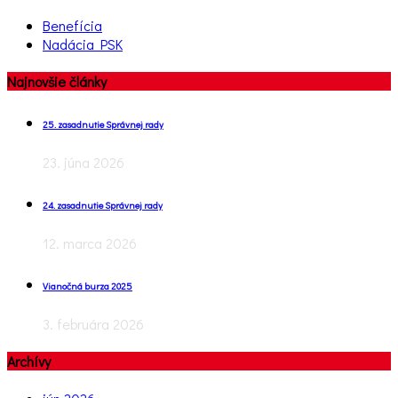
Benefícia
Nadácia PSK
Najnovšie články
25. zasadnutie Správnej rady
23. júna 2026
24. zasadnutie Správnej rady
12. marca 2026
Vianočná burza 2025
3. februára 2026
Archívy